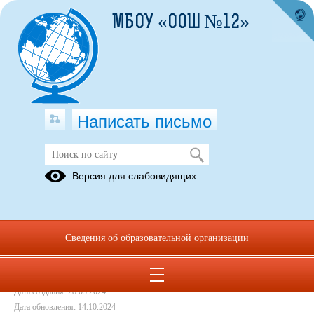
МБОУ «ООШ №12»
Написать письмо
Контент-план школьного
Версия для слабовидящих
медиацентра
09.09.2024
Сведения об образовательной организации
План работы школьного медиацентра.pdf
(скачать)
(посмотреть)
Дата создания: 28.03.2024
Дата обновления: 14.10.2024