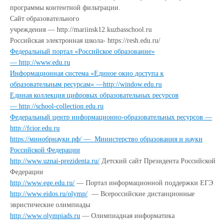
программы контентной фильтрации.
Сайт образовательного
учреждения — http://mariinsk12.kuzbasschool.ru
Российская электронная школа- https://resh.edu.ru/
Федеральный портал «Российское образование»
—
http://www.edu.ru
Информационная система «Единое окно доступа к
образовательным ресурсам» —
http://window.edu.ru
Единая коллекция цифровых образовательных ресурсов
—
http://school-collection.edu.ru
Федеральный центр информационно-образовательных ресурсов —
http://fcior.edu.ru
https://минобрнауки.рф/ — Министерство образования и науки
Российской Федерации
http://www.uznai-prezidenta.ru/
Детский сайт Президента Российской
Федерации
http://www.ege.edu.ru/
— Портал информационной поддержки ЕГЭ
http://www.eidos.ru/olymp/
— Всероссийские дистанционные
эвристические олимпиады
http://www.olympiads.ru
— Олимпиадная информатика