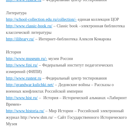
Литература
http://school-collection.edu.ru/collection/-
единая коллекция ЦОР
http://www.classic-book.ru/
– Classic book –электронная библиотека
классической литературы
http://ilibrary.ru/
– Интернет-библиотека Алексея Комарова
История
http://www.museum.ru/-
музеи России
http://www.fipi.ru/
– Федеральный институт педагогических
измерений (ФИПИ)
http://www.rustest.ru
– Федеральный центр тестирования
http://grandwar.kulichki.net/
– Дедовские войны – Рассказы о
военных конфликтах Российской империи
http://www.hist.ru/
– История – Исторический альманах «Лабиринт
Времен»
http://www.historia.ru/
– Мир Истории – Российский электронный
журнал http://www.shm.ru/ – Сайт Государственного Исторического
Музея