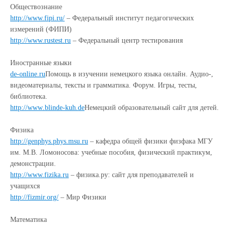
Обществознание
http://www.fipi.ru/
– Федеральный институт педагогических
измерений (ФИПИ)
http://www.rustest.ru
– Федеральный центр тестирования
Иностранные языки
de
-
online
.
ru
Помощь в изучении немецкого языка онлайн. Аудио-,
видеоматериалы, тексты и грамматика. Форум. Игры, тесты,
библиотека.
http
://
www
.
blinde
-
kuh
.
de
Немецкий образовательный сайт для детей.
Физика
http://genphys.phys.msu.ru
– кафедра общей физики физфака МГУ
им. М.В. Ломоносова: учебные пособия, физический практикум,
демонстрации.
http://www.fizika.ru
– физика.ру: сайт для преподавателей и
учащихся
http://fizmir.org/
– Мир Физики
Математика