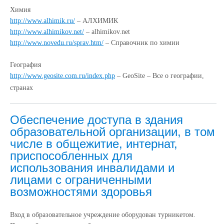
Химия
http://www.alhimik.ru/
– АЛХИМИК
http://www.alhimikov.net/
– alhimikov.net
http://www.novedu.ru/sprav.htm/
– Справочник по химии
География
http://www.geosite.com.ru/index.php
– GeoSite – Все о географии,
странах
Обеспечение доступа в здания
образовательной организации, в том
числе в общежитие, интернат,
приспособленных для
использования инвалидами и
лицами с ограниченными
возможностями здоровья
Вход в образовательное учреждение оборудован турникетом.